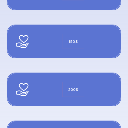
150$
200$