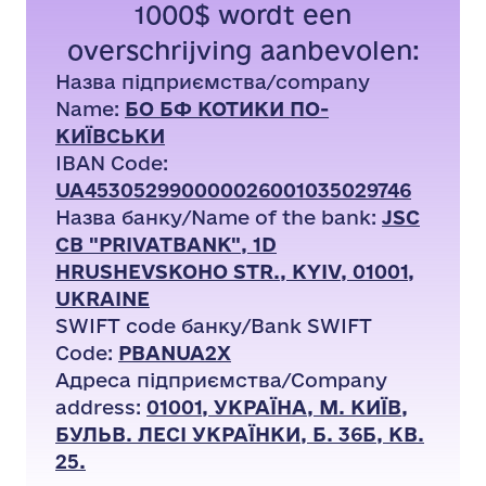
1000$ wordt een
overschrijving aanbevolen:
Назва підприємства/company
Name:
БО БФ КОТИКИ ПО-
КИЇВСЬКИ
IBAN Code:
UA453052990000026001035029746
Назва банку/Name of the bank:
JSC
CB "PRIVATBANK", 1D
HRUSHEVSKOHO STR., KYIV, 01001,
UKRAINE
SWIFT code банку/Bank SWIFT
Code:
PBANUA2X
Адреса підприємства/Company
address:
01001, УКРАЇНА, М. КИЇВ,
БУЛЬВ. ЛЕСІ УКРАЇНКИ, Б. 36Б, КВ.
25.