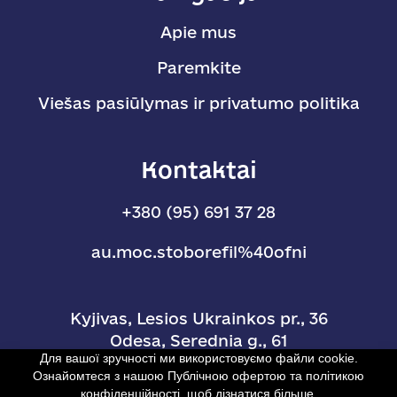
Apie mus
Paremkite
Viešas pasiūlymas ir privatumo politika
Kontaktai
+380 (95) 691 37 28
au.moc.stoborefil%40ofni
Kyjivas, Lesios Ukrainkos pr., 36
Odesa, Serednia g., 61
Для вашої зручності ми використовуємо файли cookie.
Ознайомтеся з нашою Публічною офертою та політикою
конфіденційності, щоб дізнатися більше.