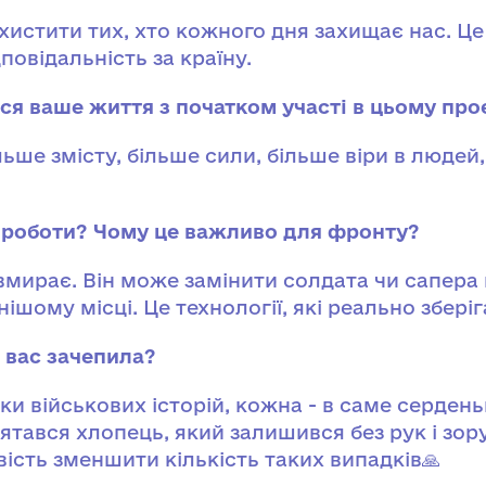
хистити тих, хто кожного дня захищає нас. Це
повідальність за країну.
ся ваше життя з початком участі в цьому про
льше змісту, більше сили, більше віри в людей,
 роботи? Чому це важливо для фронту?
вмирає. Він може замінити солдата чи сапера 
ішому місці. Це технології, які реально збері
я вас зачепила?
ки військових історій, кожна - в саме сердень
ятався хлопець, який залишився без рук і зору..
ість зменшити кількість таких випадків🙏