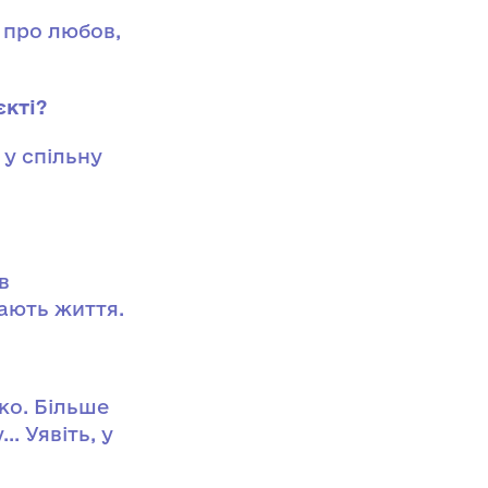
 про любов,
єкті?
 у спільну
в
гають життя.
ко. Більше
. Уявіть, у