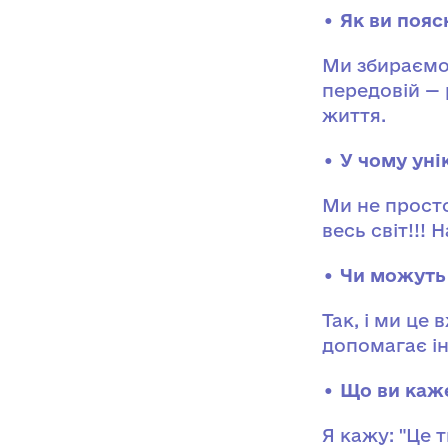
• Як ви пояс
Ми збираємо 
передовій — 
життя.
• У чому уні
Ми не прост
весь світ!!! 
• Чи можуть 
Так, і ми це
допомагає і
• Що ви каже
Я кажу: "Це 