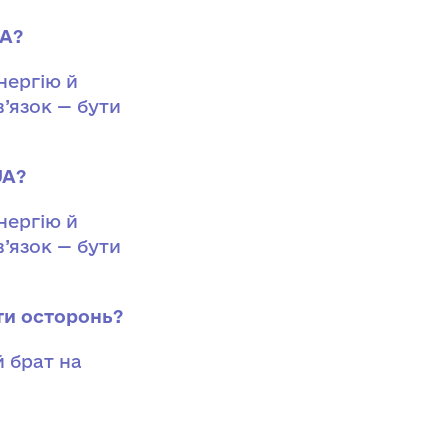
UA?
нергію й
в’язок — бути
UA?
нергію й
в’язок — бути
ти осторонь?
й брат на