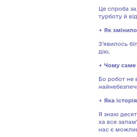
Це спроба за
турботу й від
• Як змінило
З’явилось бі
дію.
• Чому саме
Бо робот не 
найнебезпечн
• Яка історі
Я знаю десят
ха все запам'
нас є можлив