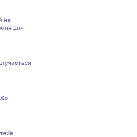
й на
роня для
алучається
або
 тебе