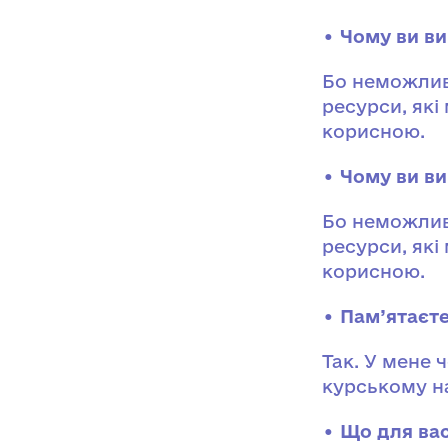
• Чому ви ви
Бо неможлив
ресурси, які
корисною.
• Чому ви в
Бо неможлив
ресурси, які
корисною.
• Пам’ятаєт
Так. У мене 
курському н
• Що для ва