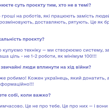
нюєте суть проєкту тим, хто не в темі?
гроші на роботів, які працюють замість люде
розміновують, доставляють, рятують. Це як б
кальність проєкту?
о купуємо техніку — ми створюємо систему, з
Наша ціль - не 1-2 роботи, як мінімум 100!!!
звичайні люди вплинути на хід війни?
 вже робимо! Кожен українець, який донатить, 
нформаційно!!!
те собі, коли важко?
тимчасово. Це не про тебе. Це про них — і вони