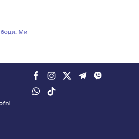
вободи. Ми
ofni