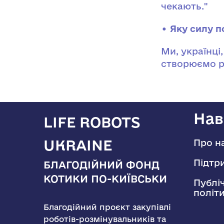
чекають."
• Яку силу 
Ми, українці
створюємо р
Нав
LIFE ROBOTS
UKRAINE
Про н
Підтр
БЛАГОДІЙНИЙ ФОНД
КОТИКИ ПО-КИЇВСЬКИ
Публі
політ
Благодійний проєкт закупівлі
роботів-розмінувальників та