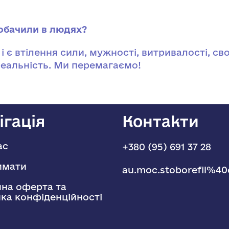
побачили в людях?
, і є втілення сили, мужності, витривалості, с
еальність. Ми перемагаємо!
ігація
Контакти
ас
+380 (95) 691 37 28
имати
au.moc.stoborefil%40
чна оферта та
ика конфіденційності