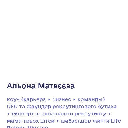
Альона Матвєєва
коуч (карьера • бизнес • команды)
CEO та фаундер рекрутингового бутика
• експерт з соціального рекрутингу •
мама трьох дітей • амбасадор життя Life
Robots Ukraine