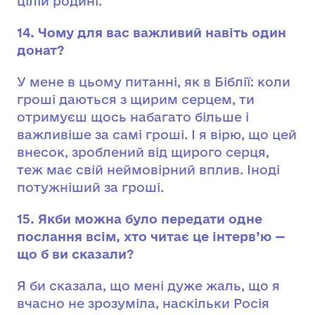
цілій родині.
14. Чому для вас важливий навіть один
донат?
У мене в цьому питанні, як в Біблії: коли
гроші даються з щирим серцем, ти
отримуєш щось набагато більше і
важливіше за самі гроші. І я вірю, що цей
внесок, зроблений від щирого серця,
теж має свій неймовірний вплив. Іноді
потужніший за гроші.
15. Якби можна було передати одне
послання всім, хто читає це інтерв’ю —
що б ви сказали?
Я би сказала, що мені дуже жаль, що я
вчасно не зрозуміла, наскільки Росія