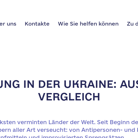
er uns
Kontakte
Wie Sie helfen können
Zu 
G IN DER UKRAINE: AUSM
ERGLEICH
ärksten verminten Länder der Welt. Seit Beginn d
ern aller Art verseucht: von Antipersonen- und
pfmitteln und improvisierten Sprengsätzen.