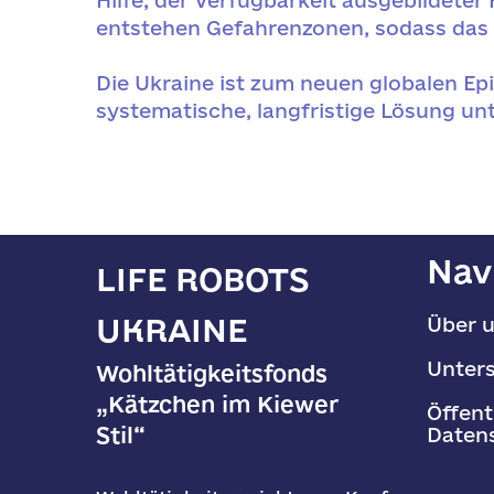
Hilfe, der Verfügbarkeit ausgebildeter
entstehen Gefahrenzonen, sodass das 
Die Ukraine ist zum neuen globalen E
systematische, langfristige Lösung unt
Nav
LIFE ROBOTS
UKRAINE
Über 
Unter
Wohltätigkeitsfonds
„Kätzchen im Kiewer
Öffent
Stil“
Datens