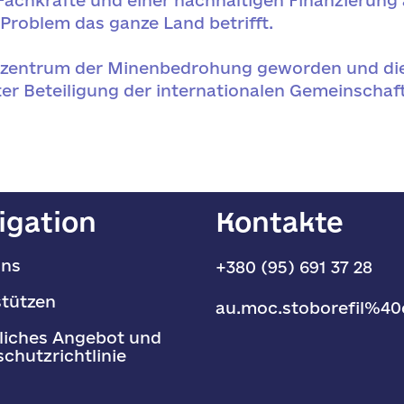
 Fachkräfte und einer nachhaltigen Finanzierung
Problem das ganze Land betrifft.
pizentrum der Minenbedrohung geworden und die
er Beteiligung der internationalen Gemeinschaft
igation
Kontakte
uns
+380 (95) 691 37 28
stützen
au.moc.stoborefil%40
liches Angebot und
chutzrichtlinie