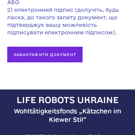
АБО
2) електронний підпис (долучіть, будь
ласка, до такого запиту документ, що
підтверджує вашу можливість
підписувати електронним підписом).
ЗАВАНТАЖИТИ ДОКУМЕНТ
LIFE ROBOTS UKRAINE
Wohltätigkeitsfonds „Kätzchen im
Kiewer Stil“